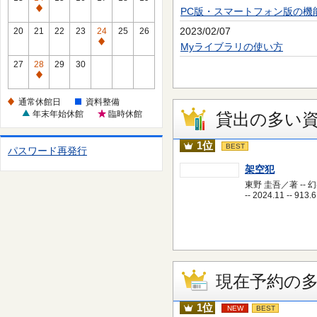
休
PC版・スマートフォン版の機
通
館
常
2023/02/07
20
21
22
23
24
25
26
日
休
通
Myライブラリの使い方
館
常
27
28
29
30
日
休
通
館
常
通常休館日
資料整備
日
休
年末年始休館
臨時休館
貸出の多い
館
日
1位
BEST
パスワード再発行
架空犯
東野 圭吾／著 -- 
-- 2024.11 -- 913.6
現在予約の
1位
NEW
BEST