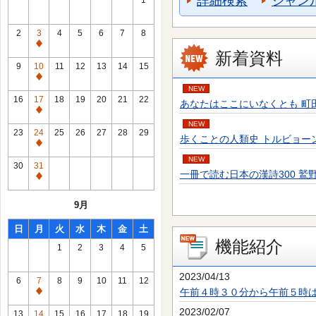
詳細検索
ジャン
1
2
3
4
5
6
7
8
通
新着資料
常
9
10
11
12
13
14
15
休
通
NEW
館
常
16
17
18
19
20
21
22
あなたはここにいなくとも 町田 そのこ／
日
休
通
館
NEW
常
23
24
25
26
27
28
29
歩くことの人類史 トルビョーン・エーケ
日
休
通
館
NEW
常
30
31
日
一冊で読む日本の漢詩300 鷲野 正明／
休
通
館
常
9月
日
休
館
日
月
火
水
木
金
土
日
機能紹介
1
2
3
4
5
2023/04/13
6
7
8
9
10
11
12
午前４時３０分から午前５時
通
常
2023/02/07
13
14
15
16
17
18
19