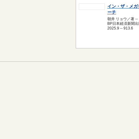
イン・ザ・メガ
ーチ
朝井 リョウ／著 --
BP日本経済新聞出版
2025.9 -- 913.6