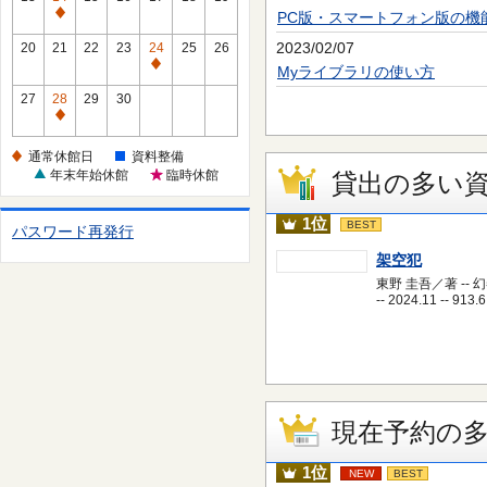
休
PC版・スマートフォン版の機
通
館
常
2023/02/07
20
21
22
23
24
25
26
日
休
通
Myライブラリの使い方
館
常
27
28
29
30
日
休
通
館
常
通常休館日
資料整備
日
休
年末年始休館
臨時休館
貸出の多い
館
日
1位
BEST
パスワード再発行
架空犯
東野 圭吾／著 -- 
-- 2024.11 -- 913.6
現在予約の
1位
NEW
BEST