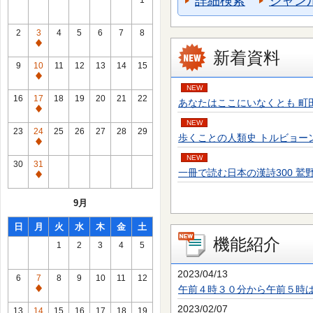
詳細検索
ジャン
1
2
3
4
5
6
7
8
通
新着資料
常
9
10
11
12
13
14
15
休
通
NEW
館
常
16
17
18
19
20
21
22
あなたはここにいなくとも 町田 そのこ／
日
休
通
館
NEW
常
23
24
25
26
27
28
29
歩くことの人類史 トルビョーン・エーケ
日
休
通
館
NEW
常
30
31
日
一冊で読む日本の漢詩300 鷲野 正明／
休
通
館
常
9月
日
休
館
日
月
火
水
木
金
土
日
機能紹介
1
2
3
4
5
2023/04/13
6
7
8
9
10
11
12
午前４時３０分から午前５時
通
常
2023/02/07
13
14
15
16
17
18
19