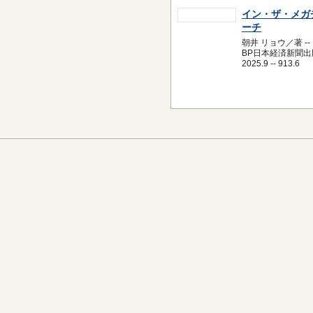
イン・ザ・メガ
ーチ
朝井 リョウ／著 --
BP日本経済新聞出版
2025.9 -- 913.6