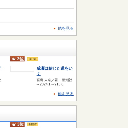
他を見る
3位
BEST
イ
成瀬は信じた道をい
く
社
宮島 未奈／著 -- 新潮社
-- 2024.1 -- 913.6
他を見る
3位
BEST