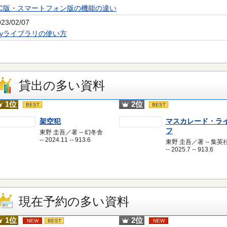
PC版・スマートフォン版の機能の違い
023/02/07
Myライブラリの使い方
貸出の多い資料
1位
2位
BEST
BEST
架空犯
マスカレード・ラ
フ
東野 圭吾／著 -- 幻冬舎
-- 2024.11 -- 913.6
東野 圭吾／著 -- 集英
-- 2025.7 -- 913.6
現在予約の多い資料
1位
2位
NEW
BEST
NEW