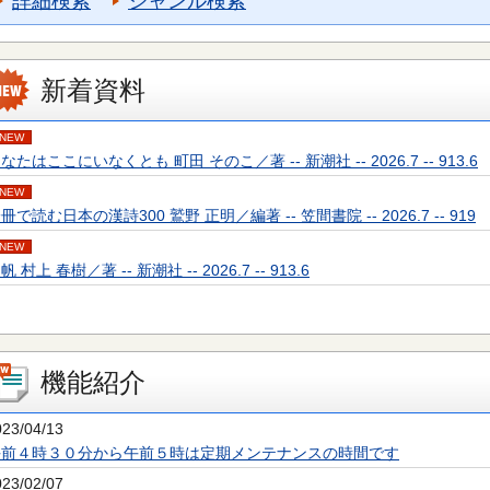
詳細検索
ジャンル検索
新着資料
NEW
なたはここにいなくとも 町田 そのこ／著 -- 新潮社 -- 2026.7 -- 913.6
NEW
冊で読む日本の漢詩300 鷲野 正明／編著 -- 笠間書院 -- 2026.7 -- 919
NEW
帆 村上 春樹／著 -- 新潮社 -- 2026.7 -- 913.6
機能紹介
023/04/13
午前４時３０分から午前５時は定期メンテナンスの時間です
023/02/07