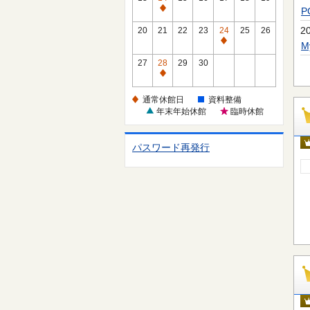
休
通
館
常
2
20
21
22
23
24
25
26
日
休
通
館
常
27
28
29
30
日
休
通
館
常
通常休館日
資料整備
日
休
年末年始休館
臨時休館
館
日
パスワード再発行