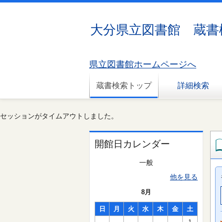
大分県立図書館 蔵書
県立図書館ホームページへ
蔵書検索トップ
詳細検索
セッションがタイムアウトしました。
開館日カレンダー
一般
他を見る
8月
日
月
火
水
木
金
土