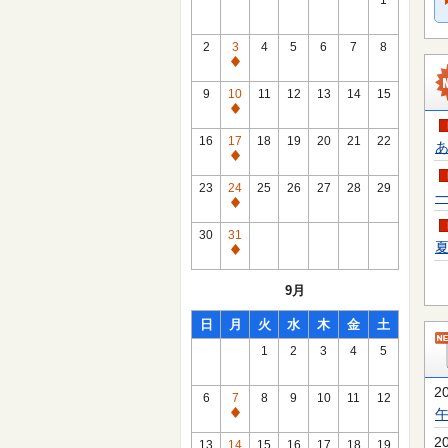
1
2
3
4
5
6
7
8
通
常
9
10
11
12
13
14
15
休
通
館
常
16
17
18
19
20
21
22
あ
日
休
通
館
常
23
24
25
26
27
28
29
一
日
休
通
館
常
30
31
日
夏
休
通
館
常
9月
日
休
館
日
月
火
水
木
金
土
日
1
2
3
4
5
2
6
7
8
9
10
11
12
通
常
2
13
14
15
16
17
18
19