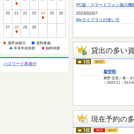
休
PC版・スマートフォン版の機
通
館
常
2023/02/07
20
21
22
23
24
25
26
日
休
通
Myライブラリの使い方
館
常
27
28
29
30
日
休
通
館
常
通常休館日
資料整備
日
休
年末年始休館
臨時休館
貸出の多い
館
日
1位
BEST
パスワード再発行
架空犯
東野 圭吾／著 -- 
-- 2024.11 -- 913.6
現在予約の
1位
NEW
BEST