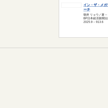
イン・ザ・メガ
ーチ
朝井 リョウ／著 --
BP日本経済新聞出版
2025.9 -- 913.6