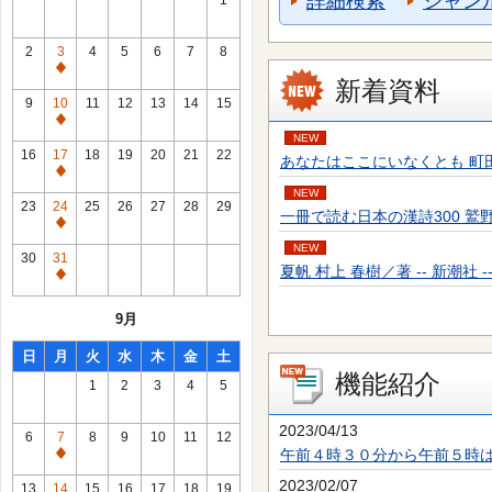
詳細検索
ジャン
1
2
3
4
5
6
7
8
通
新着資料
常
9
10
11
12
13
14
15
休
通
NEW
館
常
16
17
18
19
20
21
22
あなたはここにいなくとも 町田 そのこ／
日
休
通
館
NEW
常
23
24
25
26
27
28
29
一冊で読む日本の漢詩300 鷲野 正明／
日
休
通
館
NEW
常
30
31
日
夏帆 村上 春樹／著 -- 新潮社 -- 20
休
通
館
常
9月
日
休
館
日
月
火
水
木
金
土
日
機能紹介
1
2
3
4
5
2023/04/13
6
7
8
9
10
11
12
午前４時３０分から午前５時
通
常
2023/02/07
13
14
15
16
17
18
19