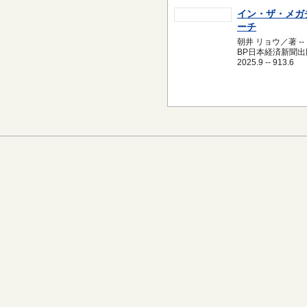
イン・ザ・メガ
ーチ
朝井 リョウ／著 --
BP日本経済新聞出版
2025.9 -- 913.6