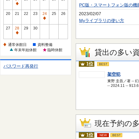
休
PC版・スマートフォン版の機
通
館
常
2023/02/07
20
21
22
23
24
25
26
日
休
通
Myライブラリの使い方
館
常
27
28
29
30
日
休
通
館
常
通常休館日
資料整備
日
休
年末年始休館
臨時休館
貸出の多い
館
日
1位
BEST
パスワード再発行
架空犯
東野 圭吾／著 -- 
-- 2024.11 -- 913.6
現在予約の
1位
NEW
BEST