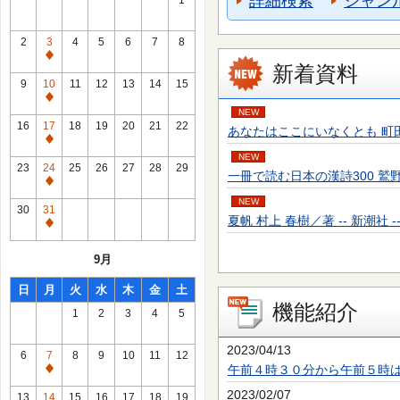
詳細検索
ジャン
1
2
3
4
5
6
7
8
通
新着資料
常
9
10
11
12
13
14
15
休
通
NEW
館
常
16
17
18
19
20
21
22
あなたはここにいなくとも 町田 そのこ／
日
休
通
館
NEW
常
23
24
25
26
27
28
29
一冊で読む日本の漢詩300 鷲野 正明／
日
休
通
館
NEW
常
30
31
日
夏帆 村上 春樹／著 -- 新潮社 -- 20
休
通
館
常
9月
日
休
館
日
月
火
水
木
金
土
日
機能紹介
1
2
3
4
5
2023/04/13
6
7
8
9
10
11
12
午前４時３０分から午前５時
通
常
2023/02/07
13
14
15
16
17
18
19