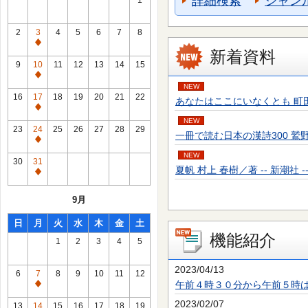
詳細検索
ジャン
1
2
3
4
5
6
7
8
通
新着資料
常
9
10
11
12
13
14
15
休
通
NEW
館
常
16
17
18
19
20
21
22
あなたはここにいなくとも 町田 そのこ／
日
休
通
館
NEW
常
23
24
25
26
27
28
29
一冊で読む日本の漢詩300 鷲野 正明／
日
休
通
館
NEW
常
30
31
日
夏帆 村上 春樹／著 -- 新潮社 -- 20
休
通
館
常
9月
日
休
館
日
月
火
水
木
金
土
日
機能紹介
1
2
3
4
5
2023/04/13
6
7
8
9
10
11
12
午前４時３０分から午前５時
通
常
2023/02/07
13
14
15
16
17
18
19