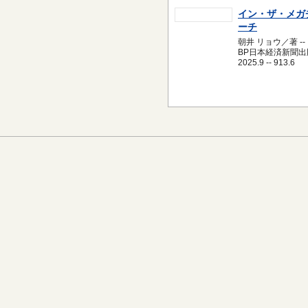
イン・ザ・メガ
ーチ
朝井 リョウ／著 --
BP日本経済新聞出版
2025.9 -- 913.6