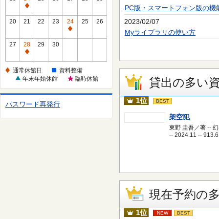
休
PC版・スマートフォン版の機
通
館
常
2023/02/07
20
21
22
23
24
25
26
日
休
通
Myライブラリの使い方
館
常
27
28
29
30
日
休
通
館
常
通常休館日
資料整備
日
休
年末年始休館
臨時休館
貸出の多い
館
日
1位
BEST
パスワード再発行
架空犯
東野 圭吾／著 -- 
-- 2024.11 -- 913.6
現在予約の
1位
NEW
BEST