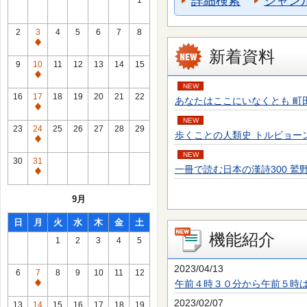
詳細検索
ジャン
1
2
3
4
5
6
7
8
通
新着資料
常
9
10
11
12
13
14
15
休
通
NEW
館
常
16
17
18
19
20
21
22
あなたはここにいなくとも 町田 そのこ／
日
休
通
館
NEW
常
23
24
25
26
27
28
29
歩くことの人類史 トルビョーン・エーケ
日
休
通
館
NEW
常
30
31
日
一冊で読む日本の漢詩300 鷲野 正明／
休
通
館
常
9月
日
休
館
日
月
火
水
木
金
土
日
機能紹介
1
2
3
4
5
2023/04/13
6
7
8
9
10
11
12
午前４時３０分から午前５時
通
常
2023/02/07
13
14
15
16
17
18
19