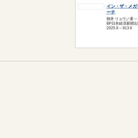
イン・ザ・メガ
ーチ
朝井 リョウ／著 --
BP日本経済新聞出版
2025.9 -- 913.6