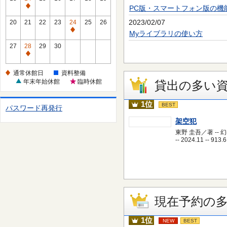
休
PC版・スマートフォン版の機
通
館
常
2023/02/07
20
21
22
23
24
25
26
日
休
通
Myライブラリの使い方
館
常
27
28
29
30
日
休
通
館
常
通常休館日
資料整備
日
休
年末年始休館
臨時休館
貸出の多い
館
日
1位
BEST
パスワード再発行
架空犯
東野 圭吾／著 -- 
-- 2024.11 -- 913.6
現在予約の
1位
NEW
BEST