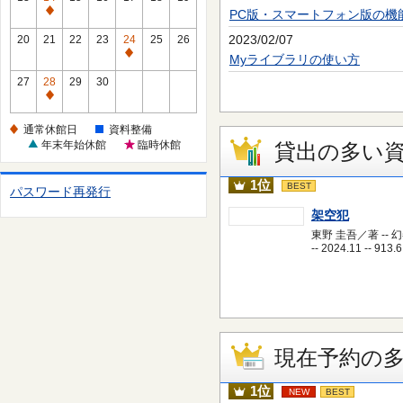
休
PC版・スマートフォン版の機
通
館
常
2023/02/07
20
21
22
23
24
25
26
日
休
通
Myライブラリの使い方
館
常
27
28
29
30
日
休
通
館
常
通常休館日
資料整備
日
休
年末年始休館
臨時休館
貸出の多い
館
日
1位
BEST
パスワード再発行
架空犯
東野 圭吾／著 -- 
-- 2024.11 -- 913.6
現在予約の
1位
NEW
BEST