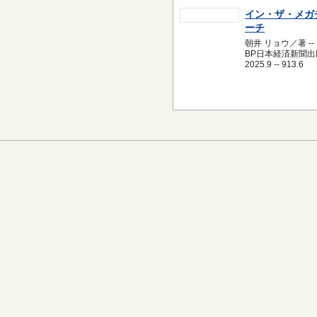
イン・ザ・メガ
ーチ
朝井 リョウ／著 --
BP日本経済新聞出版
2025.9 -- 913.6