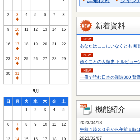
詳細検索
ジャン
1
2
3
4
5
6
7
8
通
新着資料
常
9
10
11
12
13
14
15
休
通
NEW
館
常
16
17
18
19
20
21
22
あなたはここにいなくとも 町田 そのこ／
日
休
通
館
NEW
常
23
24
25
26
27
28
29
歩くことの人類史 トルビョーン・エーケ
日
休
通
館
NEW
常
30
31
日
一冊で読む日本の漢詩300 鷲野 正明／
休
通
館
常
9月
日
休
館
日
月
火
水
木
金
土
日
機能紹介
1
2
3
4
5
2023/04/13
6
7
8
9
10
11
12
午前４時３０分から午前５時
通
常
2023/02/07
13
14
15
16
17
18
19