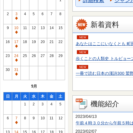
詳細検索
ジャン
1
2
3
4
5
6
7
8
通
新着資料
常
9
10
11
12
13
14
15
休
通
NEW
館
常
16
17
18
19
20
21
22
あなたはここにいなくとも 町田 そのこ／
日
休
通
館
NEW
常
23
24
25
26
27
28
29
歩くことの人類史 トルビョーン・エーケ
日
休
通
館
NEW
常
30
31
日
一冊で読む日本の漢詩300 鷲野 正明／
休
通
館
常
9月
日
休
館
日
月
火
水
木
金
土
日
機能紹介
1
2
3
4
5
2023/04/13
6
7
8
9
10
11
12
午前４時３０分から午前５時
通
常
2023/02/07
13
14
15
16
17
18
19