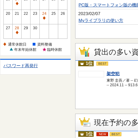
休
PC版・スマートフォン版の機
通
館
常
2023/02/07
20
21
22
23
24
25
26
日
休
通
Myライブラリの使い方
館
常
27
28
29
30
日
休
通
館
常
通常休館日
資料整備
日
休
年末年始休館
臨時休館
貸出の多い
館
日
1位
BEST
パスワード再発行
架空犯
東野 圭吾／著 -- 
-- 2024.11 -- 913.6
現在予約の
1位
NEW
BEST