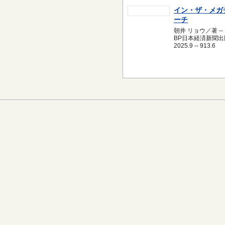
イン・ザ・メガ
ーチ
朝井 リョウ／著 --
BP日本経済新聞出版
2025.9 -- 913.6