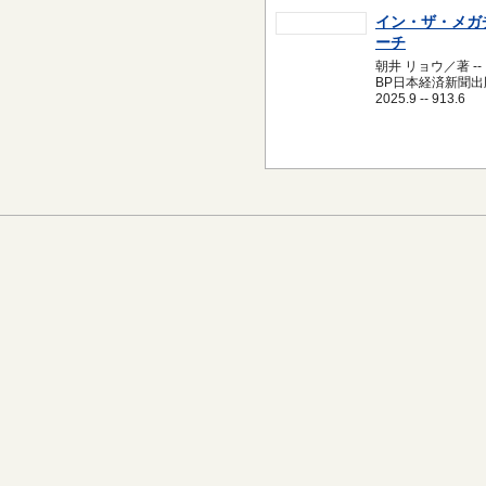
イン・ザ・メガ
ーチ
朝井 リョウ／著 --
BP日本経済新聞出版
2025.9 -- 913.6