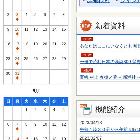
詳細検索
ジャン
1
2
3
4
5
6
7
8
通
新着資料
常
9
10
11
12
13
14
15
休
通
NEW
館
常
16
17
18
19
20
21
22
あなたはここにいなくとも 町田 そのこ／
日
休
通
館
NEW
常
23
24
25
26
27
28
29
一冊で読む日本の漢詩300 鷲野 正明／
日
休
通
館
NEW
常
30
31
日
夏帆 村上 春樹／著 -- 新潮社 -- 20
休
通
館
常
9月
日
休
館
日
月
火
水
木
金
土
日
機能紹介
1
2
3
4
5
2023/04/13
6
7
8
9
10
11
12
午前４時３０分から午前５時
通
常
2023/02/07
13
14
15
16
17
18
19