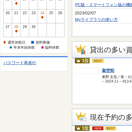
休
PC版・スマートフォン版の機
通
館
常
2023/02/07
20
21
22
23
24
25
26
日
休
通
Myライブラリの使い方
館
常
27
28
29
30
日
休
通
館
常
通常休館日
資料整備
日
休
年末年始休館
臨時休館
貸出の多い
館
日
1位
BEST
パスワード再発行
架空犯
東野 圭吾／著 -- 
-- 2024.11 -- 913.6
現在予約の
1位
NEW
BEST