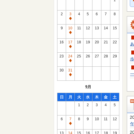
1
2
3
4
5
6
7
8
通
常
9
10
11
12
13
14
15
休
通
館
常
16
17
18
19
20
21
22
あ
日
休
通
館
常
23
24
25
26
27
28
29
歩
日
休
通
館
常
30
31
日
一
休
通
館
常
9月
日
休
館
日
月
火
水
木
金
土
日
1
2
3
4
5
2
6
7
8
9
10
11
12
通
常
2
13
14
15
16
17
18
19