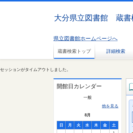
大分県立図書館 蔵書
県立図書館ホームページへ
蔵書検索トップ
詳細検索
セッションがタイムアウトしました。
開館日カレンダー
一般
他を見る
8月
日
月
火
水
木
金
土