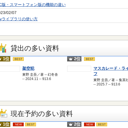
PC版・スマートフォン版の機能の違い
023/02/07
Myライブラリの使い方
貸出の多い資料
1位
2位
BEST
BEST
架空犯
マスカレード・ラ
フ
東野 圭吾／著 -- 幻冬舎
-- 2024.11 -- 913.6
東野 圭吾／著 -- 集英
-- 2025.7 -- 913.6
現在予約の多い資料
1位
2位
NEW
BEST
NEW
BEST