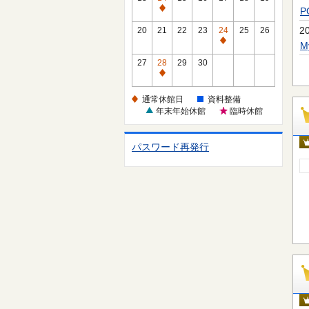
休
通
館
常
2
20
21
22
23
24
25
26
日
休
通
館
常
27
28
29
30
日
休
通
館
常
通常休館日
資料整備
日
休
年末年始休館
臨時休館
館
日
パスワード再発行