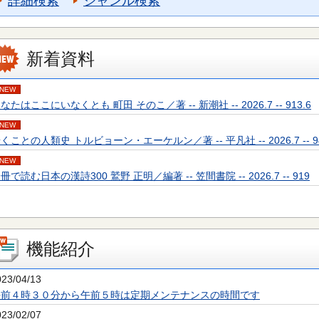
詳細検索
ジャンル検索
新着資料
NEW
なたはここにいなくとも 町田 そのこ／著 -- 新潮社 -- 2026.7 -- 913.6
NEW
くことの人類史 トルビョーン・エーケルン／著 -- 平凡社 -- 2026.7 -- 94
NEW
冊で読む日本の漢詩300 鷲野 正明／編著 -- 笠間書院 -- 2026.7 -- 919
機能紹介
023/04/13
午前４時３０分から午前５時は定期メンテナンスの時間です
023/02/07