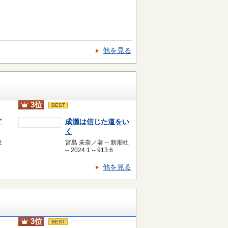
他を見る
3位
BEST
イ
成瀬は信じた道をい
く
社
宮島 未奈／著 -- 新潮社
-- 2024.1 -- 913.6
他を見る
3位
BEST