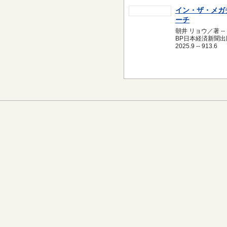
イン・ザ・メガ
ーチ
朝井 リョウ／著 --
BP日本経済新聞出版
2025.9 -- 913.6