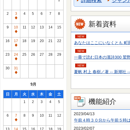
詳細検索
ジャン
1
2
3
4
5
6
7
8
通
新着資料
常
9
10
11
12
13
14
15
休
通
NEW
館
常
16
17
18
19
20
21
22
あなたはここにいなくとも 町田 そのこ／
日
休
通
館
NEW
常
23
24
25
26
27
28
29
一冊で読む日本の漢詩300 鷲野 正明／
日
休
通
館
NEW
常
30
31
日
夏帆 村上 春樹／著 -- 新潮社 -- 20
休
通
館
常
9月
日
休
館
日
月
火
水
木
金
土
日
機能紹介
1
2
3
4
5
2023/04/13
6
7
8
9
10
11
12
午前４時３０分から午前５時
通
常
2023/02/07
13
14
15
16
17
18
19