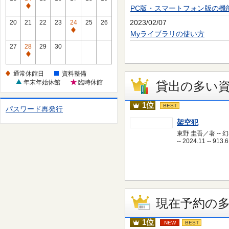
休
PC版・スマートフォン版の機
通
館
常
2023/02/07
20
21
22
23
24
25
26
日
休
通
Myライブラリの使い方
館
常
27
28
29
30
日
休
通
館
常
通常休館日
資料整備
日
休
年末年始休館
臨時休館
貸出の多い
館
日
1位
BEST
パスワード再発行
架空犯
東野 圭吾／著 -- 
-- 2024.11 -- 913.6
現在予約の
1位
NEW
BEST