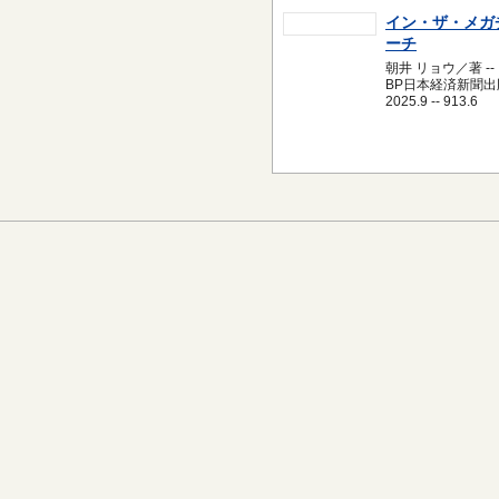
イン・ザ・メガ
ーチ
朝井 リョウ／著 --
BP日本経済新聞出版
2025.9 -- 913.6