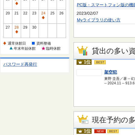
休
PC版・スマートフォン版の機
通
館
常
2023/02/07
20
21
22
23
24
25
26
日
休
通
Myライブラリの使い方
館
常
27
28
29
30
日
休
通
館
常
通常休館日
資料整備
日
休
年末年始休館
臨時休館
貸出の多い
館
日
1位
BEST
パスワード再発行
架空犯
東野 圭吾／著 -- 
-- 2024.11 -- 913.6
現在予約の
1位
NEW
BEST