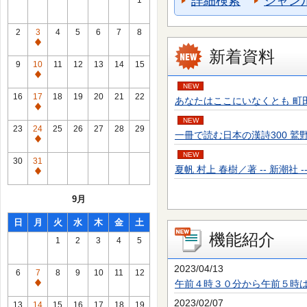
詳細検索
ジャン
1
2
3
4
5
6
7
8
通
新着資料
常
9
10
11
12
13
14
15
休
通
NEW
館
常
16
17
18
19
20
21
22
あなたはここにいなくとも 町田 そのこ／
日
休
通
館
NEW
常
23
24
25
26
27
28
29
一冊で読む日本の漢詩300 鷲野 正明／
日
休
通
館
NEW
常
30
31
日
夏帆 村上 春樹／著 -- 新潮社 -- 20
休
通
館
常
9月
日
休
館
日
月
火
水
木
金
土
日
機能紹介
1
2
3
4
5
2023/04/13
6
7
8
9
10
11
12
午前４時３０分から午前５時
通
常
2023/02/07
13
14
15
16
17
18
19