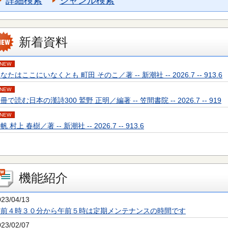
詳細検索
ジャンル検索
新着資料
NEW
なたはここにいなくとも 町田 そのこ／著 -- 新潮社 -- 2026.7 -- 913.6
NEW
冊で読む日本の漢詩300 鷲野 正明／編著 -- 笠間書院 -- 2026.7 -- 919
NEW
帆 村上 春樹／著 -- 新潮社 -- 2026.7 -- 913.6
機能紹介
023/04/13
午前４時３０分から午前５時は定期メンテナンスの時間です
023/02/07