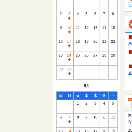
1
2
3
4
5
6
7
8
通
常
9
10
11
12
13
14
15
休
通
館
常
16
17
18
19
20
21
22
あ
日
休
通
館
常
23
24
25
26
27
28
29
一
日
休
通
館
常
30
31
日
夏
休
通
館
常
9月
日
休
館
日
月
火
水
木
金
土
日
1
2
3
4
5
2
6
7
8
9
10
11
12
通
常
2
13
14
15
16
17
18
19