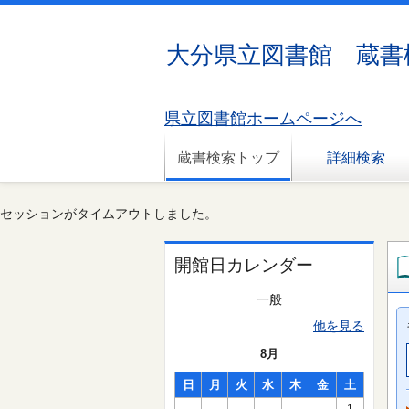
大分県立図書館 蔵書
県立図書館ホームページへ
蔵書検索トップ
詳細検索
セッションがタイムアウトしました。
開館日カレンダー
一般
他を見る
8月
日
月
火
水
木
金
土