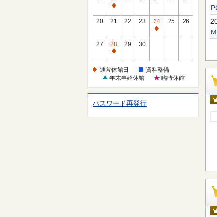
休
通
館
常
2
20
21
22
23
24
25
26
日
休
通
館
常
27
28
29
30
日
休
通
館
常
通常休館日
資料整備
日
休
年末年始休館
臨時休館
館
日
パスワード再発行