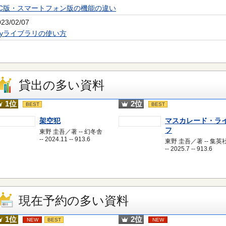
PC版・スマートフォン版の機能の違い
023/02/07
Myライブラリの使い方
貸出の多い資料
1位
2位
BEST
BEST
架空犯
マスカレード・ラ
フ
東野 圭吾／著 -- 幻冬舎
-- 2024.11 -- 913.6
東野 圭吾／著 -- 集英
-- 2025.7 -- 913.6
現在予約の多い資料
1位
2位
NEW
BEST
NEW