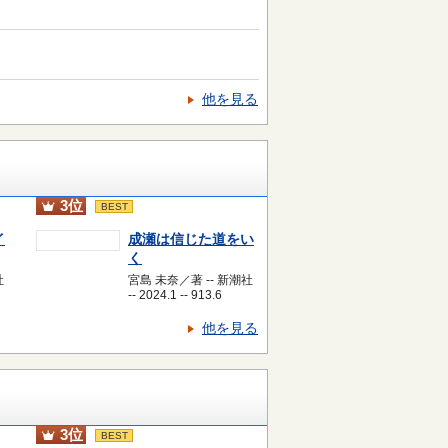
他を見る
3位
BEST
イ
成瀬は信じた道をい
く
社
宮島 未奈／著 -- 新潮社
-- 2024.1 -- 913.6
他を見る
3位
BEST