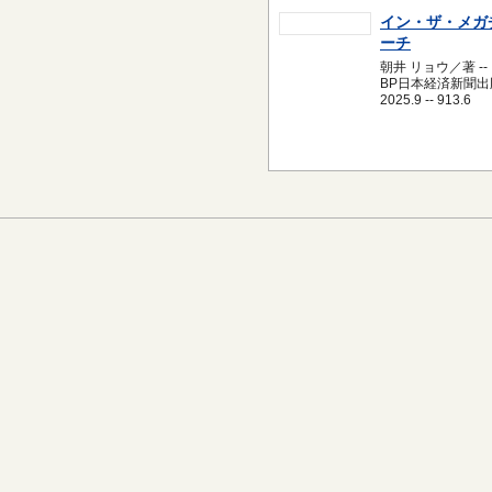
イン・ザ・メガ
ーチ
朝井 リョウ／著 --
BP日本経済新聞出版
2025.9 -- 913.6