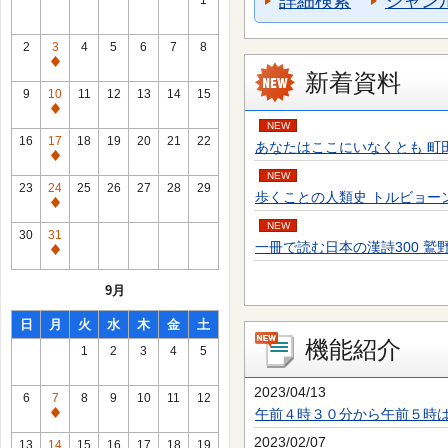
詳細検索
ジャン
1
2
3
4
5
6
7
8
通
新着資料
常
9
10
11
12
13
14
15
休
通
NEW
館
常
16
17
18
19
20
21
22
あなたはここにいなくとも 町田 そのこ／
日
休
通
館
NEW
常
23
24
25
26
27
28
29
歩くことの人類史 トルビョーン・エーケ
日
休
通
館
NEW
常
30
31
日
一冊で読む日本の漢詩300 鷲野 正明／
休
通
館
常
9月
日
休
館
日
月
火
水
木
金
土
日
機能紹介
1
2
3
4
5
2023/04/13
6
7
8
9
10
11
12
午前４時３０分から午前５時
通
常
2023/02/07
13
14
15
16
17
18
19