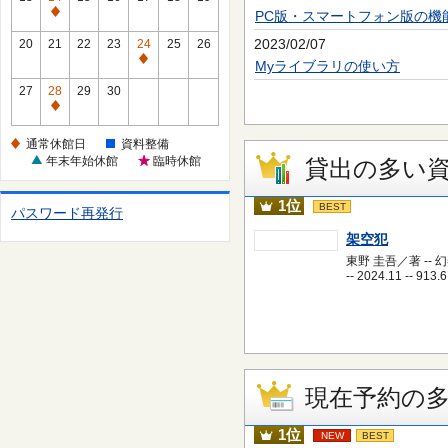
休
PC版・スマートフォン版の機
通
館
常
2023/02/07
20
21
22
23
24
25
26
日
休
通
Myライブラリの使い方
館
常
27
28
29
30
日
休
通
館
常
通常休館日
資料整備
日
休
年末年始休館
臨時休館
貸出の多い
館
日
1位
BEST
パスワード再発行
架空犯
東野 圭吾／著 -- 
-- 2024.11 -- 913.6
現在予約の
1位
NEW
BEST