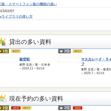
PC版・スマートフォン版の機能の違い
023/02/07
Myライブラリの使い方
貸出の多い資料
1位
2位
BEST
BEST
架空犯
マスカレード・ラ
フ
東野 圭吾／著 -- 幻冬舎
-- 2024.11 -- 913.6
東野 圭吾／著 -- 集英
-- 2025.7 -- 913.6
現在予約の多い資料
1位
2位
NEW
BEST
NEW