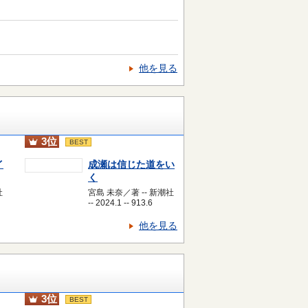
他を見る
3位
BEST
イ
成瀬は信じた道をい
く
社
宮島 未奈／著 -- 新潮社
-- 2024.1 -- 913.6
他を見る
3位
BEST