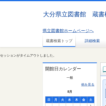
大分県立図書館 蔵書
県立図書館ホームページへ
蔵書検索トップ
詳細検索
セッションがタイムアウトしました。
開館日カレンダー
一般
他を見る
8月
日
月
火
水
木
金
土