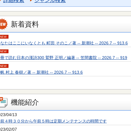
詳細検索
ジャンル検索
新着資料
NEW
なたはここにいなくとも 町田 そのこ／著 -- 新潮社 -- 2026.7 -- 913.6
NEW
冊で読む日本の漢詩300 鷲野 正明／編著 -- 笠間書院 -- 2026.7 -- 919
NEW
帆 村上 春樹／著 -- 新潮社 -- 2026.7 -- 913.6
機能紹介
023/04/13
午前４時３０分から午前５時は定期メンテナンスの時間です
023/02/07