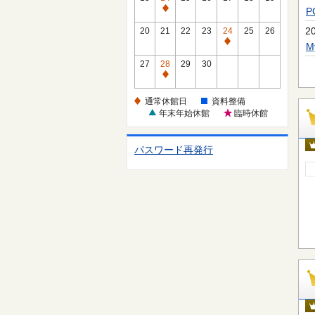
休
通
館
常
2
20
21
22
23
24
25
26
日
休
通
館
常
27
28
29
30
日
休
通
館
常
通常休館日
資料整備
日
休
年末年始休館
臨時休館
館
日
パスワード再発行