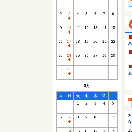
1
2
3
4
5
6
7
8
通
常
9
10
11
12
13
14
15
休
通
館
常
16
17
18
19
20
21
22
あ
日
休
通
館
常
23
24
25
26
27
28
29
一
日
休
通
館
常
30
31
日
夏
休
通
館
常
9月
日
休
館
日
月
火
水
木
金
土
日
1
2
3
4
5
2
6
7
8
9
10
11
12
通
常
2
13
14
15
16
17
18
19