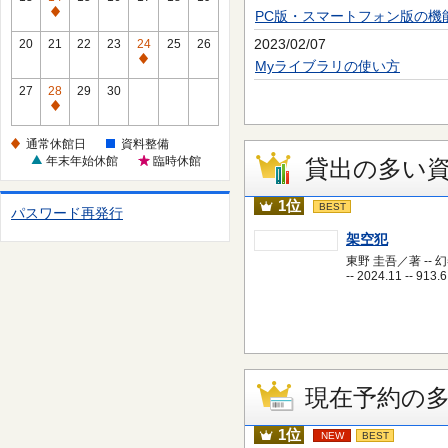
休
PC版・スマートフォン版の機
通
館
常
2023/02/07
20
21
22
23
24
25
26
日
休
通
Myライブラリの使い方
館
常
27
28
29
30
日
休
通
館
常
通常休館日
資料整備
日
休
年末年始休館
臨時休館
貸出の多い
館
日
1位
BEST
パスワード再発行
架空犯
東野 圭吾／著 -- 
-- 2024.11 -- 913.6
現在予約の
1位
NEW
BEST