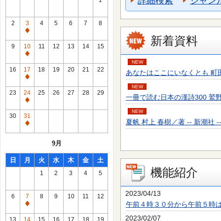
詳細検索
ジャン
1
2
3
4
5
6
7
8
通
新着資料
常
9
10
11
12
13
14
15
休
通
NEW
館
常
16
17
18
19
20
21
22
あなたはここにいなくとも 町田 そのこ／
日
休
通
館
NEW
常
23
24
25
26
27
28
29
一冊で読む日本の漢詩300 鷲野 正明／
日
休
通
館
NEW
常
30
31
日
夏帆 村上 春樹／著 -- 新潮社 -- 20
休
通
館
常
9月
日
休
館
日
月
火
水
木
金
土
日
機能紹介
1
2
3
4
5
2023/04/13
6
7
8
9
10
11
12
午前４時３０分から午前５時
通
常
2023/02/07
13
14
15
16
17
18
19