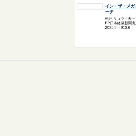
イン・ザ・メガ
ーチ
朝井 リョウ／著 --
BP日本経済新聞出版
2025.9 -- 913.6