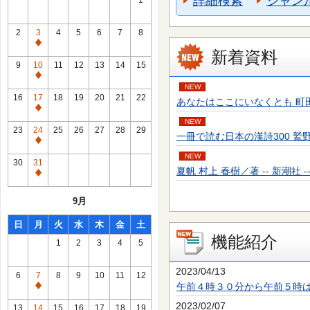
詳細検索
ジャン
1
2
3
4
5
6
7
8
通
新着資料
常
9
10
11
12
13
14
15
休
通
NEW
館
常
16
17
18
19
20
21
22
あなたはここにいなくとも 町田 そのこ／
日
休
通
館
NEW
常
23
24
25
26
27
28
29
一冊で読む日本の漢詩300 鷲野 正明／
日
休
通
館
NEW
常
30
31
日
夏帆 村上 春樹／著 -- 新潮社 -- 20
休
通
館
常
9月
日
休
館
日
月
火
水
木
金
土
日
機能紹介
1
2
3
4
5
2023/04/13
6
7
8
9
10
11
12
午前４時３０分から午前５時
通
常
2023/02/07
13
14
15
16
17
18
19