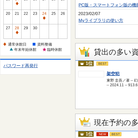
休
PC版・スマートフォン版の機
通
館
常
2023/02/07
20
21
22
23
24
25
26
日
休
通
Myライブラリの使い方
館
常
27
28
29
30
日
休
通
館
常
通常休館日
資料整備
日
休
年末年始休館
臨時休館
貸出の多い
館
日
1位
BEST
パスワード再発行
架空犯
東野 圭吾／著 -- 
-- 2024.11 -- 913.6
現在予約の
1位
NEW
BEST