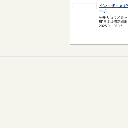
イン・ザ・メガ
ーチ
朝井 リョウ／著 --
BP日本経済新聞出版
2025.9 -- 913.6