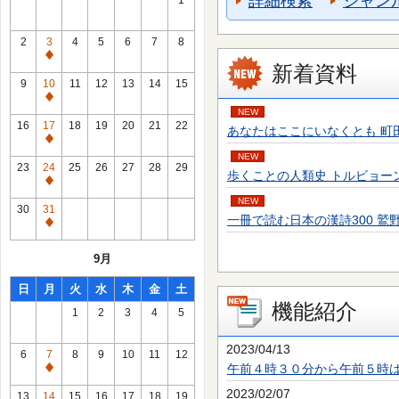
詳細検索
ジャン
1
2
3
4
5
6
7
8
通
新着資料
常
9
10
11
12
13
14
15
休
通
NEW
館
常
16
17
18
19
20
21
22
あなたはここにいなくとも 町田 そのこ／
日
休
通
館
NEW
常
23
24
25
26
27
28
29
歩くことの人類史 トルビョーン・エーケ
日
休
通
館
NEW
常
30
31
日
一冊で読む日本の漢詩300 鷲野 正明／
休
通
館
常
9月
日
休
館
日
月
火
水
木
金
土
日
機能紹介
1
2
3
4
5
2023/04/13
6
7
8
9
10
11
12
午前４時３０分から午前５時
通
常
2023/02/07
13
14
15
16
17
18
19