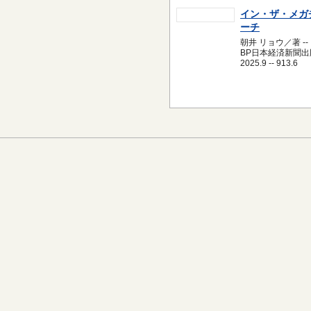
イン・ザ・メガ
ーチ
朝井 リョウ／著 --
BP日本経済新聞出版
2025.9 -- 913.6