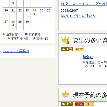
休
PC版・スマートフォン版の機
通
館
常
2023/02/07
20
21
22
23
24
25
26
日
休
通
Myライブラリの使い方
館
常
27
28
29
30
日
休
通
館
常
通常休館日
資料整備
日
休
年末年始休館
臨時休館
貸出の多い
館
日
1位
BEST
パスワード再発行
架空犯
東野 圭吾／著 -- 
-- 2024.11 -- 913.6
現在予約の
1位
NEW
BEST