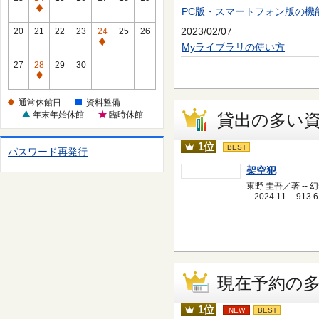
休
PC版・スマートフォン版の機
通
館
常
2023/02/07
20
21
22
23
24
25
26
日
休
通
Myライブラリの使い方
館
常
27
28
29
30
日
休
通
館
常
通常休館日
資料整備
日
休
年末年始休館
臨時休館
貸出の多い
館
日
1位
BEST
パスワード再発行
架空犯
東野 圭吾／著 -- 
-- 2024.11 -- 913.6
現在予約の
1位
NEW
BEST