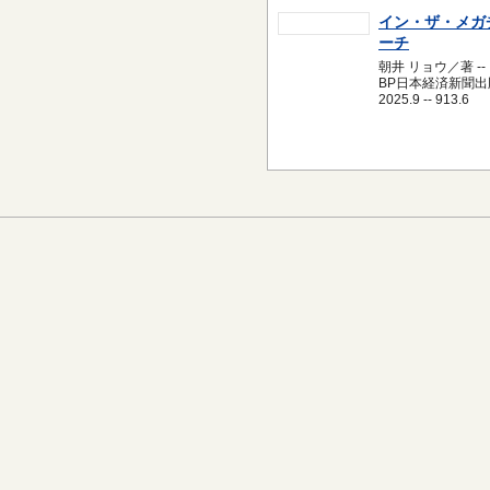
イン・ザ・メガ
ーチ
朝井 リョウ／著 --
BP日本経済新聞出版
2025.9 -- 913.6