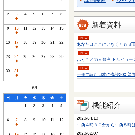
詳細検索
ジャン
1
2
3
4
5
6
7
8
通
新着資料
常
9
10
11
12
13
14
15
休
通
NEW
館
常
16
17
18
19
20
21
22
あなたはここにいなくとも 町田 そのこ／
日
休
通
館
NEW
常
23
24
25
26
27
28
29
歩くことの人類史 トルビョーン・エーケ
日
休
通
館
NEW
常
30
31
日
一冊で読む日本の漢詩300 鷲野 正明／
休
通
館
常
9月
日
休
館
日
月
火
水
木
金
土
日
機能紹介
1
2
3
4
5
2023/04/13
6
7
8
9
10
11
12
午前４時３０分から午前５時
通
常
2023/02/07
13
14
15
16
17
18
19