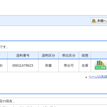
本棚へ
です。
号
資料番号
資料区分
帯出区分
状態
5/
00011479623
和書
帯出可
在庫
ページの先
の現在 ,