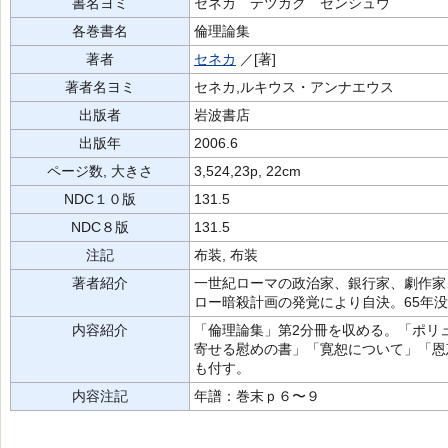
書名ヨミ
セネカ テツガク ゼンシュウ
各巻書名
倫理論集
著者
セネカ
／[著]
著者名ヨミ
セネカ,ルキウス・アンナエウス
出版者
岩波書店
出版年
2006.6
ページ数, 大きさ
3,524,23p, 22cm
NDC１０版
131.5
NDC８版
131.5
注記
布装, 布装
著者紹介
一世紀ローマの政治家、銀行家、劇作家
ロー暗殺計画の発覚により自決。65年
内容紹介
「倫理論集」第2分冊を収める。「ポリ
寄せる慰めの書」「寛恕について」「恩
も付す。
内容注記
年譜：巻末ｐ６〜９