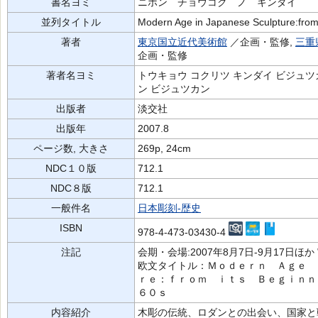
書名ヨミ
ニホン チョウコク ノ キンダイ
並列タイトル
Modern Age in Japanese Sculpture:from 
著者
東京国立近代美術館
／企画・監修,
三重
企画・監修
著者名ヨミ
トウキョウ コクリツ キンダイ ビジュツカ
ン ビジュツカン
出版者
淡交社
出版年
2007.8
ページ数, 大きさ
269p, 24cm
NDC１０版
712.1
NDC８版
712.1
一般件名
日本彫刻-歴史
ISBN
978-4-473-03430-4
注記
会期・会場:2007年8月7日-9月17日ほ
欧文タイトル：Ｍｏｄｅｒｎ Ａｇｅ 
ｒｅ：ｆｒｏｍ ｉｔｓ Ｂｅｇｉｎｎ
６０ｓ
内容紹介
木彫の伝統、ロダンとの出会い、国家と