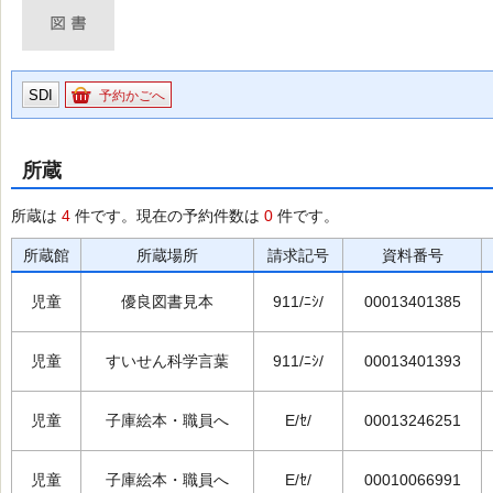
SDI
予約かごへ
所蔵
所蔵は
4
件です。現在の予約件数は
0
件です。
所蔵館
所蔵場所
請求記号
資料番号
児童
優良図書見本
911/ﾆｼ/
00013401385
児童
すいせん科学言葉
911/ﾆｼ/
00013401393
児童
子庫絵本・職員へ
E/ｾ/
00013246251
児童
子庫絵本・職員へ
E/ｾ/
00010066991