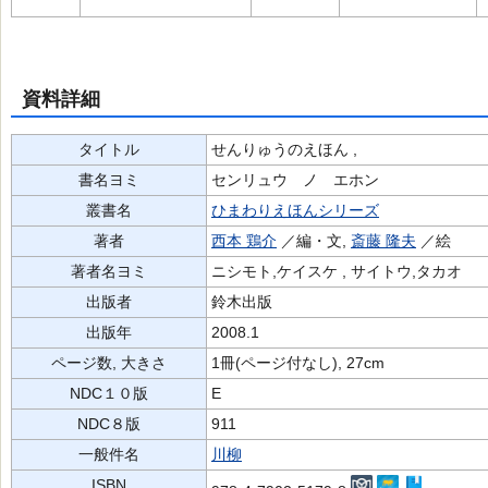
資料詳細
タイトル
せんりゅうのえほん ,
書名ヨミ
センリュウ ノ エホン
叢書名
ひまわりえほんシリーズ
著者
西本 鶏介
／編・文,
斎藤 隆夫
／絵
著者名ヨミ
ニシモト,ケイスケ , サイトウ,タカオ
出版者
鈴木出版
出版年
2008.1
ページ数, 大きさ
1冊(ページ付なし), 27cm
NDC１０版
E
NDC８版
911
一般件名
川柳
ISBN