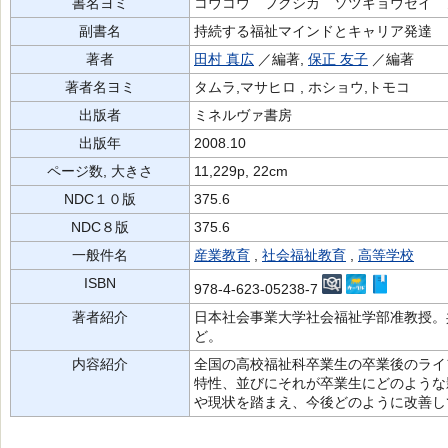
書名ヨミ
コウコウ フクシカ ソツギョウセイ 
副書名
持続する福祉マインドとキャリア発達
著者
田村 真広
／編著,
保正 友子
／編著
著者名ヨミ
タムラ,マサヒロ , ホショウ,トモコ
出版者
ミネルヴァ書房
出版年
2008.10
ページ数, 大きさ
11,229p, 22cm
NDC１０版
375.6
NDC８版
375.6
一般件名
産業教育
,
社会福祉教育
,
高等学校
ISBN
978-4-623-05238-7
著者紹介
日本社会事業大学社会福祉学部准教授。
ど。
内容紹介
全国の高校福祉科卒業生の卒業後のライ
特性、並びにそれが卒業生にどのような
や現状を踏まえ、今後どのように改善し