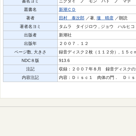
書名ヨミ
ニクタイ ノ モン ハト ノ マチ 
叢書名
新潮ＣＤ
著者
田村 泰次郎
／著,
壤 晴彦
／朗読
著者名ヨミ
タムラ タイジロウ , ジョウ ハルヒコ
出版者
新潮社
出版年
２００７．１２
ページ数, 大きさ
録音ディスク２枚（１１２分）, １５ｃ
NDC８版
913.6
注記
収録：２００７年８月 録音ディスクの
内容注記
内容：Ｄｉｓｃ１ 肉体の門． Ｄｉｓ