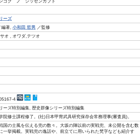
ンゴク ノ ジッセンカブト
リーズ
編著,
小和田 哲男
／監修
サオ , オワダ,テツオ
m
605167-4
リーズ特別編集, 歴史群像シリーズ特別編集
学院修士課程修了。(社)日本甲冑武具研究保存会常務理事(審査員)。
戦国の士風を伝える兜の数々。大坂の陣以前の実戦兜、未公開を含む数
に一挙掲載。実戦兜の逸話や、前立てに用いられた梵字なども紹介す