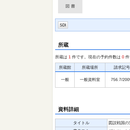
SDI
所蔵
所蔵は
1
件です。現在の予約件数は
0
件
所蔵館
所蔵場所
請求記号
一般
一般資料室
756.7/200
資料詳細
タイトル
図説戦国の実