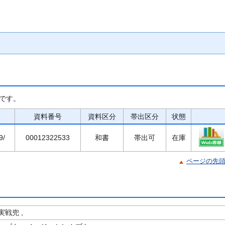
です。
資料番号
資料区分
帯出区分
状態
9/
00012322533
和書
帯出可
在庫
ページの先
戦兜 ,