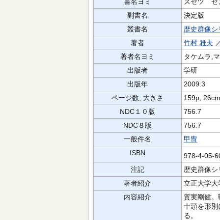
書名ヨミ
ズセツ セ
副書名
決定版
叢書名
歴史群像シ
著者
竹村 雅夫
／
著者名ヨミ
タケムラ,マ
出版者
学研
出版年
2009.3
ページ数, 大きさ
159p, 26c
NDC１０版
756.7
NDC８版
756.7
一般件名
甲冑
ISBN
978-4-05-
注記
歴史群像シ
著者紹介
立正大学大
内容紹介
質実剛健。
十頭を形別
る。