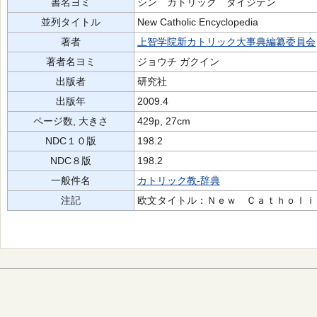
書名ヨミ
シン カトリック ダイジテン
並列タイトル
New Catholic Encyclopedia
著者
上智学院新カトリック大事典編纂委員会
著者名ヨミ
ジョウチ ガクイン
出版者
研究社
出版年
2009.4
ページ数, 大きさ
429p, 27cm
NDC１０版
198.2
NDC８版
198.2
一般件名
カトリック教-辞典
注記
欧文タイトル：Ｎｅｗ Ｃａｔｈｏｌｉ