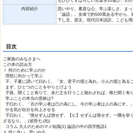
もひびくすばらしい言葉を20選び、わか
内容紹介
思いやり、素直な心、学ぶ楽しさ、まっ
「論語」。全体で約500章ある中から、
下し文、原文、現代日本語訳、こども用
目次
ご家族のみなさまへ
この本の読み方
Ⅰ 何のために学ぶのか
理想に向かって学ぶ
子、子夏に謂いて曰わく、「女、君子の儒と為れ。小人の儒と為ること無
まず、ひとつのことをやりとげよう
子路、聞くこと有りて、未だ之を行うこと能わざれば、唯だ聞く有らんこ
学ぶことの本当の意昧は?
子曰わく、「古の学ぶ者は己の為にし、今の学ぶ者は人の為にす。」(憲問
やる気が自分を向上させる
子曰わく、「憤せずんば啓せず、【ヒ】せずんば発せず。一隅を挙
ざるなり。」(述而七-(8))
コラム 大人のためのマメ知識(1) 論語の中の四字熟語1
Ⅱ 信じ合い、思いやる