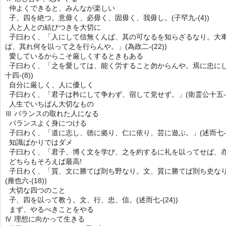
仲よくできると、みんなが楽しい
子、四を絶つ。意毋く、必毋く、固毋く、我毋し。(子罕九-(4))
人と人との結びつきを大切に
子曰わく、「人にして信無くんば、其の可なるを知らざるなり。大
ば、其れ何を以って之を行らんや。」(為政二-(22))
愛しているからこそ厳しくするときもある
子曰わく、「之を愛しては、能く労すること勿からんや。焉に忠にし
十四-(8))
自分に厳しく、人に優しく
子曰わく、「君子は矜にして争わず、宿して党せず。」(衛霊公十五-(2
人生でいちばん大切なもの
Ⅲ バランスの取れた人になる
バランスよく身につける
子曰わく、「道に志し、徳に拠り、仁に依り、芸に遊ぶ。」(述而七-(6
知識ばかりではダメ
子曰わく、「君子、博く文を学び、之を約するに礼を以ってせば、亦以っ
どちらもそろえば最高!
子日わく、「質、文に勝てば則ち野なり。文、質に勝てば則ち史な
(雍也六-(18))
大切な四つのこと
子、四を以って教う。文、行、忠、信。(述而七-(24))
まず、やるべきことをやる
Ⅳ 理想に向かって生きる