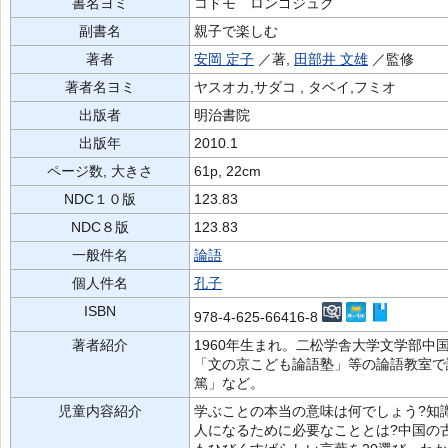
書名ヨミ
コドモ ロンゴジュク
副書名
親子で楽しむ
著者
安岡 定子
／著,
田部井 文雄
／監修
著者名ヨミ
ヤスオカ,サダコ , タベイ,フミオ
出版者
明治書院
出版年
2010.1
ページ数, 大きさ
61p, 22cm
NDC１０版
123.83
NDC８版
123.83
一般件名
論語
個人件名
孔子
ISBN
978-4-625-66416-8
著者紹介
1960年生まれ。二松学舎大学文学部
「文の京こども論語塾」等の論語教室で
篤」など。
児童内容紹介
学ぶことの本当の意味は何でしょう?知
人になるために必要なこととは?中国の