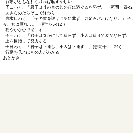
行動がともなわなければ恥ずかしい
子曰わく、「君子は其の言の其の行に過ぐるを恥ず。」(憲問十四-(29
あきらめたらそこで終わり
冉求日わく、「子の道を説ばざるに非ず。力足らざればなり。」 子
今、女は画れり。」(雍也六-(12))
穏やかな心で過ごす
子曰わく、「君子は泰かにして驕らず。小人は驕りて泰かならず。」(子路
上を目指して努力する
子日わく、「君子は上達し、小人は下達す。」(憲問十四-(24))
行動を見ればその人がわかる
あとがき