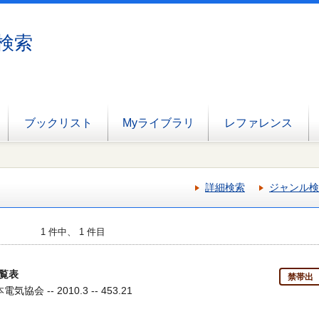
検索
ブックリスト
Myライブラリ
レファレンス
詳細検索
ジャンル検
1 件中、 1 件目
覧表
禁帯出
協会 -- 2010.3 -- 453.21