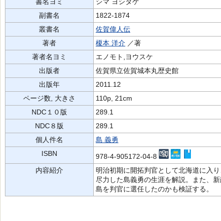
書名ヨミ
シマ ヨシタケ
副書名
1822-1874
叢書名
佐賀偉人伝
著者
榎本 洋介
／著
著者名ヨミ
エノモト,ヨウスケ
出版者
佐賀県立佐賀城本丸歴史館
出版年
2011.12
ページ数, 大きさ
110p, 21cm
NDC１０版
289.1
NDC８版
289.1
個人件名
島 義勇
ISBN
978-4-905172-04-8
内容紹介
明治初期に開拓判官として北海道に入り
尽力した島義勇の生涯を解説。また、新
島を判官に選任したのかも検証する。