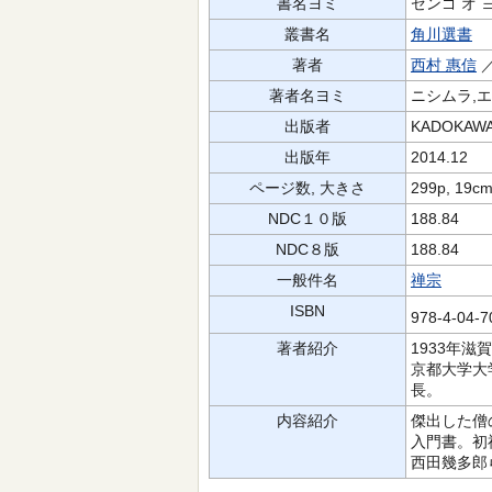
書名ヨミ
ゼンゴ オ 
叢書名
角川選書
著者
西村 惠信
著者名ヨミ
ニシムラ,
出版者
KADOKAW
出版年
2014.12
ページ数, 大きさ
299p, 19c
NDC１０版
188.84
NDC８版
188.84
一般件名
禅宗
ISBN
978-4-04-
著者紹介
1933年
京都大学大
長。
内容紹介
傑出した僧
入門書。初
西田幾多郎