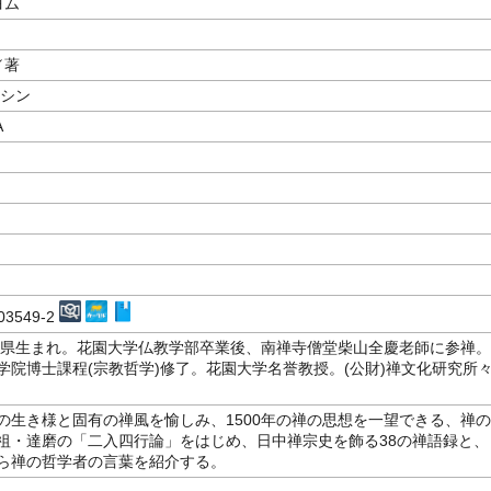
ヨム
／著
エシン
A
m
703549-2
滋賀県生まれ。花園大学仏教学部卒業後、南禅寺僧堂柴山全慶老師に参禅。
学院博士課程(宗教哲学)修了。花園大学名誉教授。(公財)禅文化研究所
の生き様と固有の禅風を愉しみ、1500年の禅の思想を一望できる、禅の
祖・達磨の「二入四行論」をはじめ、日中禅宗史を飾る38の禅語録と、
ら禅の哲学者の言葉を紹介する。