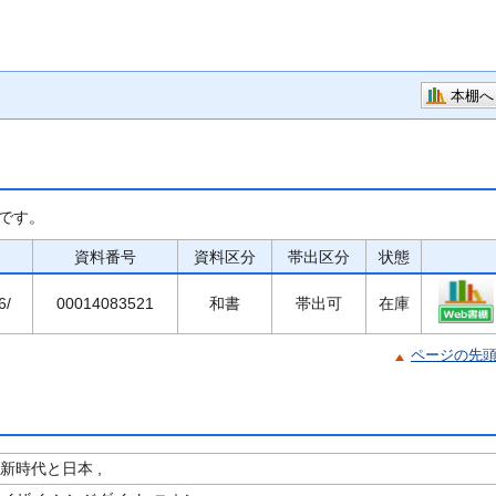
本棚へ
です。
資料番号
資料区分
帯出区分
状態
6/
00014083521
和書
帯出可
在庫
ページの先
済新時代と日本 ,