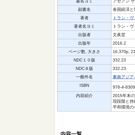
書名ヨミ
アセアン ケ
副書名
各国経済と
著者
トラン・ヴ
著者名ヨミ
トラン・ヴ
出版者
文眞堂
出版年
2016.2
ページ数, 大きさ
16,370p, 2
NDC１０版
332.23
NDC８版
332.23
一般件名
東南アジア
ISBN
978-4-830
内容紹介
2015年末
現段階と持
平和環境の
内容一覧