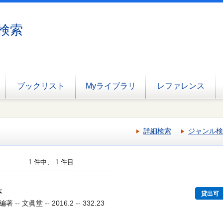
検索
ブックリスト
Myライブラリ
レファレンス
詳細検索
ジャンル検
1 件中、 1 件目
本
貸出可
文眞堂 -- 2016.2 -- 332.23