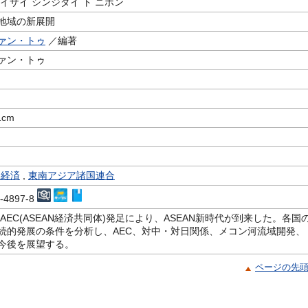
イザイ シンジダイ ト ニホン
地域の新展開
ァン・トゥ
／編著
ァン・トゥ
1cm
-経済
,
東南アジア諸国連合
9-4897-8
のAEC(ASEAN経済共同体)発足により、ASEAN新時代が到来した。各国
続的発展の条件を分析し、AEC、対中・対日関係、メコン河流域開発、
今後を展望する。
ページの先