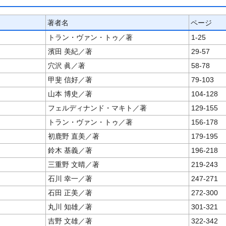
著者名
ページ
トラン・ヴァン・トゥ／著
1-25
濱田 美紀／著
29-57
穴沢 眞／著
58-78
甲斐 信好／著
79-103
山本 博史／著
104-128
フェルディナンド・マキト／著
129-155
トラン・ヴァン・トゥ／著
156-178
初鹿野 直美／著
179-195
鈴木 基義／著
196-218
三重野 文晴／著
219-243
石川 幸一／著
247-271
石田 正美／著
272-300
丸川 知雄／著
301-321
吉野 文雄／著
322-342