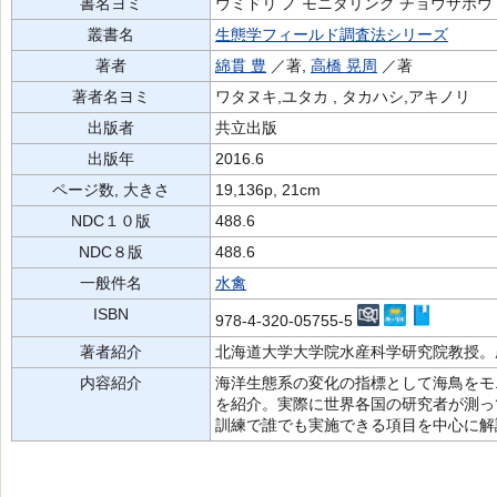
書名ヨミ
ウミドリ ノ モニタリング チョウサホウ
叢書名
生態学フィールド調査法シリーズ
著者
綿貫 豊
／著,
高橋 晃周
／著
著者名ヨミ
ワタヌキ,ユタカ , タカハシ,アキノリ
出版者
共立出版
出版年
2016.6
ページ数, 大きさ
19,136p, 21cm
NDC１０版
488.6
NDC８版
488.6
一般件名
水禽
ISBN
978-4-320-05755-5
著者紹介
北海道大学大学院水産科学研究院教授。
内容紹介
海洋生態系の変化の指標として海鳥をモ
を紹介。実際に世界各国の研究者が測っ
訓練で誰でも実施できる項目を中心に解