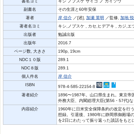
書名ヨミ
キシ ノブスケ サイゴ ノ カイソウ
副書名
その生涯と60年安保
著者
岸 信介
／[述],
加瀬 英明
／監修,
加地 
著者名ヨミ
キシ,ノブスケ , カセ,ヒデアキ , カジ,エ
出版者
勉誠出版
出版年
2016.7
ページ数, 大きさ
190p, 19cm
NDC１０版
289.1
NDC８版
289.1
個人件名
岸 信介
ISBN
978-4-585-22154-8
著者紹介
1896〜1987年。山口県生まれ。東
外務大臣、内閣総理大臣(第56・57代)
内容紹介
1960年に日米安全保障条約の改定を
想録。引退後、1980年に静岡県御殿
を2日にわたって振り返った談話をもと