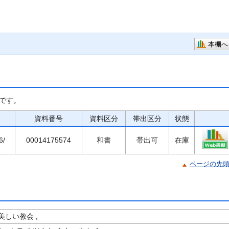
本棚へ
です。
資料番号
資料区分
帯出区分
状態
6/
00014175574
和書
帯出可
在庫
ページの先
しい教会 ,