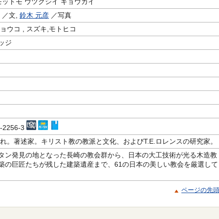
モットモ ウツクシイ キョウカイ
／文,
鈴木 元彦
／写真
ョウコ , スズキ,モトヒコ
ッジ
m
8-2256-3
生まれ。著述家。キリスト教の教派と文化、およびT.E.ロレンスの研究家。
タン発見の地となった長崎の教会群から、日本の大工技術が光る木造教
築の巨匠たちが残した建築遺産まで、61の日本の美しい教会を厳選して
ページの先