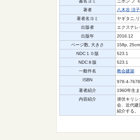
書名ヨミ
ニホン ノ 
著者
八木谷 涼子
著者名ヨミ
ヤギタニ,リ
出版者
エクスナレ
出版年
2016.12
ページ数, 大きさ
158p, 25c
NDC１０版
523.1
NDC８版
523.1
一般件名
教会建築
ISBN
978-4-767
著者紹介
1960年
内容紹介
潜伏キリシ
会、近代建
紹介する。