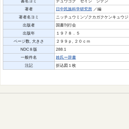
書名ヨミ
チュウゴク セイシ ジテン
著者
日中民族科学研究所
／編
著者名ヨミ
ニッチュウミンゾクカガクケンキュウジ
出版者
国書刊行会
出版年
１９７８．５
ページ数, 大きさ
２９９ｐ, ２０ｃｍ
NDC８版
288.1
一般件名
姓氏ー辞書
注記
折込図１枚