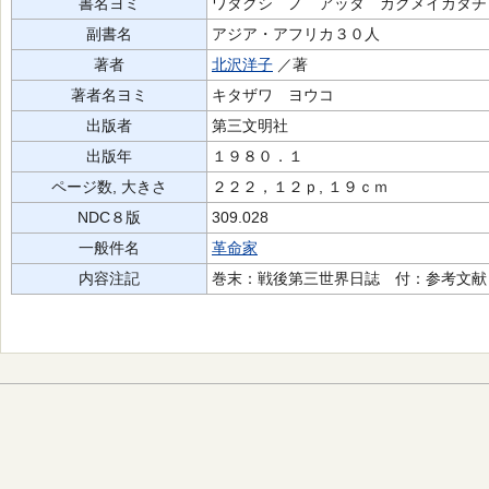
書名ヨミ
ワタクシ ノ アッタ カクメイカタチ
副書名
アジア・アフリカ３０人
著者
北沢洋子
／著
著者名ヨミ
キタザワ ヨウコ
出版者
第三文明社
出版年
１９８０．１
ページ数, 大きさ
２２２，１２ｐ, １９ｃｍ
NDC８版
309.028
一般件名
革命家
内容注記
巻末：戦後第三世界日誌 付：参考文献