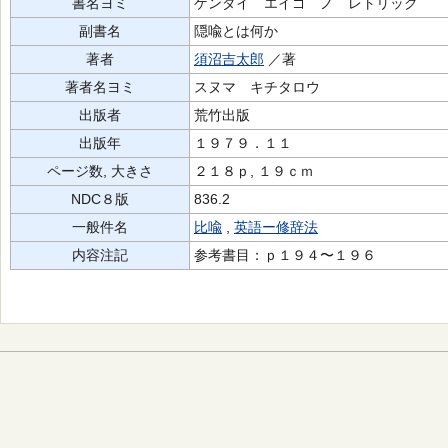
書名ヨミ
ゲンダイ エイゴ ノ レトリック
副書名
隠喩とは何か
著者
須沼吉太郎
／著
著者名ヨミ
スヌマ キチタロウ
出版者
荒竹出版
出版年
１９７９．１１
ページ数, 大きさ
２１８ｐ, １９ｃｍ
NDC８版
836.2
一般件名
比喩
,
英語ー修辞法
内容注記
参考書目：ｐ１９４〜１９６