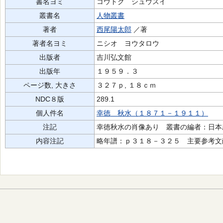
書名ヨミ
コウトク シュウスイ
叢書名
人物叢書
著者
西尾陽太郎
／著
著者名ヨミ
ニシオ ヨウタロウ
出版者
吉川弘文館
出版年
１９５９．３
ページ数, 大きさ
３２７ｐ, １８ｃｍ
NDC８版
289.1
個人件名
幸徳 秋水（１８７１－１９１１）
注記
幸徳秋水の肖像あり 叢書の編者：日本
内容注記
略年譜：ｐ３１８－３２５ 主要参考文