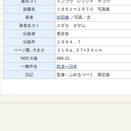
書名ヨミ
ドンコウ レッシャ キコウ
副書名
１９６１〜１９７０ 写真集
著者
杉田修
／写真・文
著者名ヨミ
スギタ オサム
出版者
青谷舎
出版年
１９９４．７
ページ数, 大きさ
２１９ｐ, ２７×３４ｃｍ
NDC８版
686.21
一般件名
鉄道ー日本
注記
監修：ぶめるつーく 限定版