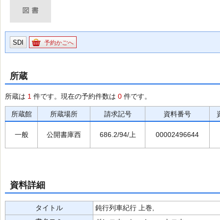
SDI
予約かごへ
所蔵
所蔵は
1
件です。現在の予約件数は
0
件です。
所蔵館
所蔵場所
請求記号
資料番号
一般
公開書庫西
686.2/94/上
00002496644
資料詳細
タイトル
鈍行列車紀行 上巻,