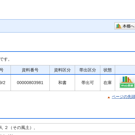
本棚へ
です。
号
資料番号
資料区分
帯出区分
状態
9/2
00000803981
和書
帯出可
在庫
ページの先
人 ２（その風土）,