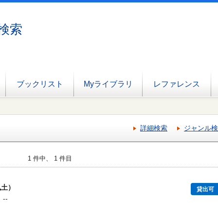
検索
ブックリスト
Myライブラリ
レファレンス
詳細検索
ジャンル検
1 件中、 1 件目
風土）
貸出可
--