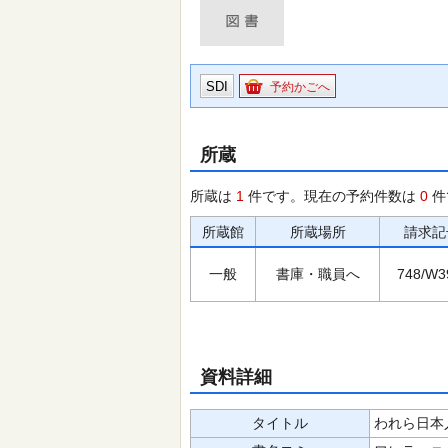
SDI
予約かごへ
所蔵
所蔵は
1
件です。現在の予約件数は
0
件
所蔵館
所蔵場所
請求記
一般
書庫・職員へ
748/W3
資料詳細
タイトル
われら日本