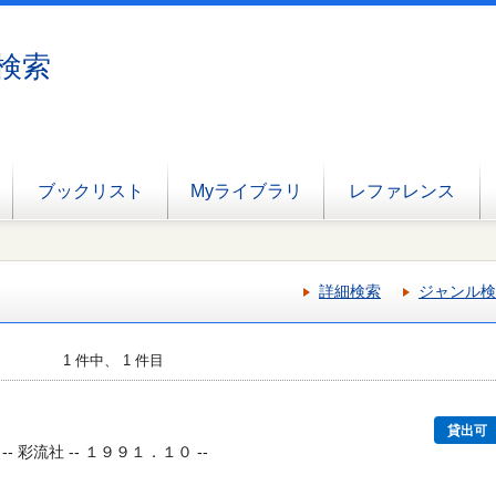
検索
ブックリスト
Myライブラリ
レファレンス
詳細検索
ジャンル検
1 件中、 1 件目
貸出可
 彩流社 -- １９９１．１０ --