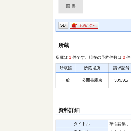
SDI
予約かごへ
所蔵
所蔵は
1
件です。現在の予約件数は
0
件
所蔵館
所蔵場所
請求記号
一般
公開書庫東
309/91/
資料詳細
タイトル
革命論集 ,