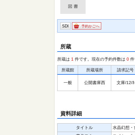
SDI
予約かごへ
所蔵
所蔵は
1
件です。現在の予約件数は
0
件
所蔵館
所蔵場所
請求記号
一般
公開書庫西
文庫/12/ｶ
資料詳細
タイトル
水晶幻想・禽