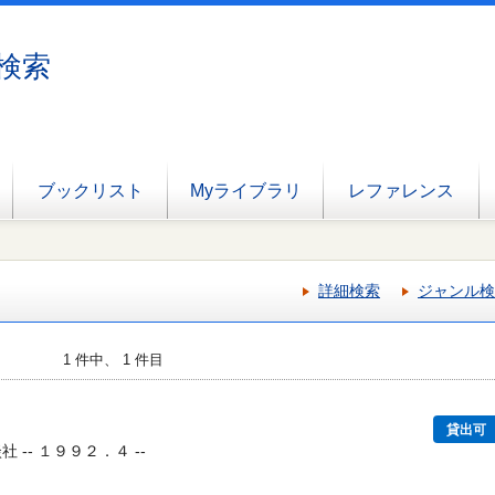
検索
ブックリスト
Myライブラリ
レファレンス
詳細検索
ジャンル検
1 件中、 1 件目
貸出可
 -- １９９２．４ --