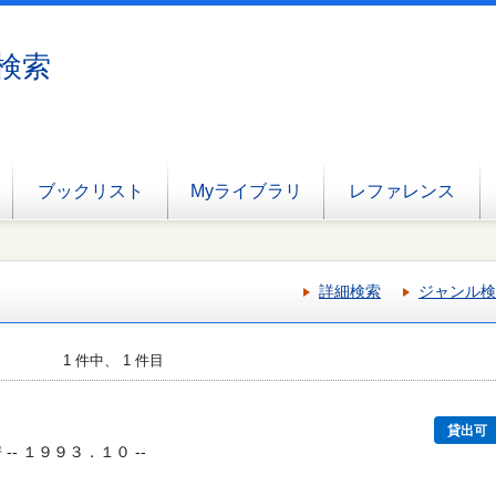
検索
ブックリスト
Myライブラリ
レファレンス
詳細検索
ジャンル検
1 件中、 1 件目
貸出可
-- １９９３．１０ --