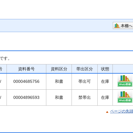
本棚へ
です。
号
資料番号
資料区分
帯出区分
状態
/
00004685756
和書
帯出可
在庫
/
00004896593
和書
禁帯出
在庫
ページの先