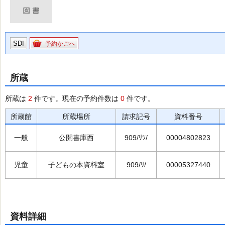
SDI
予約かごへ
所蔵
所蔵は
2
件です。現在の予約件数は
0
件です。
所蔵館
所蔵場所
請求記号
資料番号
一般
公開書庫西
909/ﾘﾂ/
00004802823
児童
子どもの本資料室
909/ﾘ/
00005327440
資料詳細