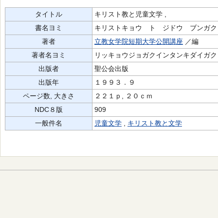
タイトル
キリスト教と児童文学 ,
書名ヨミ
キリストキョウ ト ジドウ ブンガク
著者
立教女学院短期大学公開講座
／編
著者名ヨミ
リッキョウジョガクインタンキダイガク
出版者
聖公会出版
出版年
１９９３．９
ページ数, 大きさ
２２１ｐ, ２０ｃｍ
NDC８版
909
一般件名
児童文学
,
キリスト教と文学