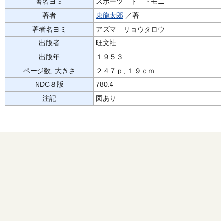
書名ヨミ
スポーツ ト トモニ
著者
東龍太郎
／著
著者名ヨミ
アズマ リョウタロウ
出版者
旺文社
出版年
１９５３
ページ数, 大きさ
２４７ｐ, １９ｃｍ
NDC８版
780.4
注記
図あり