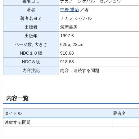
書名ヨミ
ナカノ シゲハル ゼンシュウ
著者
中野 重治
／著
著者名ヨミ
ナカノ,シゲハル
出版者
筑摩書房
出版年
1997.6
ページ数, 大きさ
625p, 22cm
NDC１０版
918.68
NDC８版
918.68
内容注記
内容：連続する問題
内容一覧
タイトル
著者名
連続する問題