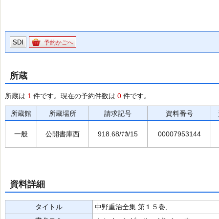
SDI
予約かごへ
所蔵
所蔵は
1
件です。現在の予約件数は
0
件です。
所蔵館
所蔵場所
請求記号
資料番号
一般
公開書庫西
918.68/ﾅｶ/15
00007953144
資料詳細
タイトル
中野重治全集 第１５巻,