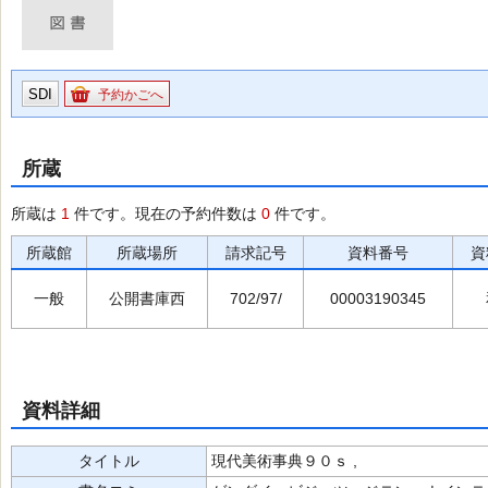
SDI
予約かごへ
所蔵
所蔵は
1
件です。現在の予約件数は
0
件です。
所蔵館
所蔵場所
請求記号
資料番号
資
一般
公開書庫西
702/97/
00003190345
資料詳細
タイトル
現代美術事典９０ｓ ,