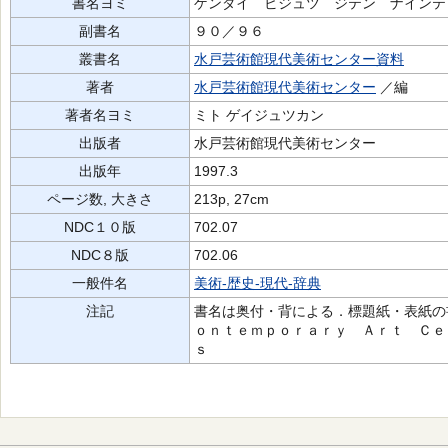
書名ヨミ
ゲンダイ ビジュツ ジテン ナインテ
副書名
９０／９６
叢書名
水戸芸術館現代美術センター資料
著者
水戸芸術館現代美術センター
／編
著者名ヨミ
ミト ゲイジュツカン
出版者
水戸芸術館現代美術センター
出版年
1997.3
ページ数, 大きさ
213p, 27cm
NDC１０版
702.07
NDC８版
702.06
一般件名
美術-歴史-現代-辞典
注記
書名は奥付・背による．標題紙・表紙の
ｏｎｔｅｍｐｏｒａｒｙ Ａｒｔ Ｃｅ
ｓ