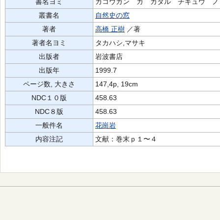
書名ヨミ
カコウガン ガ カタル チキュウ ノ
叢書名
自然史の窓
著者
高橋 正樹
／著
著者名ヨミ
タカハシ,マサキ
出版者
岩波書店
出版年
1999.7
ページ数, 大きさ
147,4p, 19cm
NDC１０版
458.63
NDC８版
458.63
一般件名
花崗岩
内容注記
文献：巻末ｐ１〜４