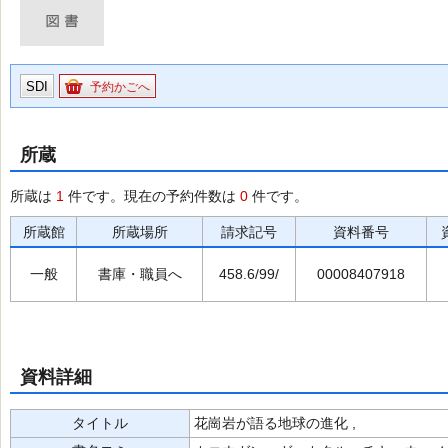
SDI
予約かごへ
所蔵
所蔵は
1
件です。現在の予約件数は
0
件です。
所蔵館
所蔵場所
請求記号
資料番号
一般
書庫・職員へ
458.6/99/
00008407918
資料詳細
タイトル
花崗岩が語る地球の進化 ,